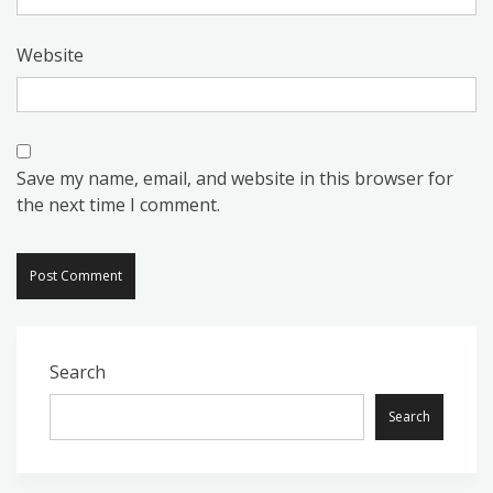
Website
Save my name, email, and website in this browser for
the next time I comment.
Search
Search