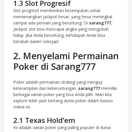
1.3 Slot Progresif
Slot progresif memberikan kesempatan untuk
memenangkan jackpot besar, yang terus meningkat
sampai ada pemain yang beruntung. Di
sarang777
,
jackpot slot bisa mencapai angka yang mengubah
hidup. Jika Anda beruntung, kehidupan Anda bisa
berubah dalam sekejap!
2. Menyelami Permainan
Poker di Sarang777
Poker adalah permainan strategi yang menguji
keterampilan dan keberuntungan.
sarang777
memiliki
berbagai varian poker yang bisa Anda pilih. Mari kita
explore lebih jauh tentang dunia poker dalam kasino
online ini.
2.1 Texas Hold’em
Ini adalah varian poker yang paling populer di dunia.