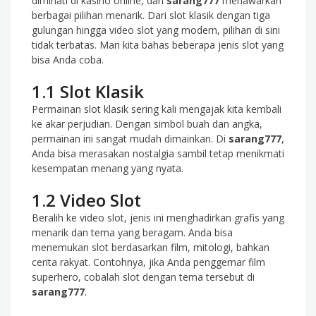
diminati di kasino online, dan
sarang777
menawarkan
berbagai pilihan menarik. Dari slot klasik dengan tiga
gulungan hingga video slot yang modern, pilihan di sini
tidak terbatas. Mari kita bahas beberapa jenis slot yang
bisa Anda coba.
1.1 Slot Klasik
Permainan slot klasik sering kali mengajak kita kembali
ke akar perjudian. Dengan simbol buah dan angka,
permainan ini sangat mudah dimainkan. Di
sarang777
,
Anda bisa merasakan nostalgia sambil tetap menikmati
kesempatan menang yang nyata.
1.2 Video Slot
Beralih ke video slot, jenis ini menghadirkan grafis yang
menarik dan tema yang beragam. Anda bisa
menemukan slot berdasarkan film, mitologi, bahkan
cerita rakyat. Contohnya, jika Anda penggemar film
superhero, cobalah slot dengan tema tersebut di
sarang777
.