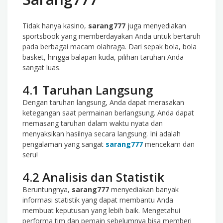
Tidak hanya kasino,
sarang777
juga menyediakan
sportsbook yang memberdayakan Anda untuk bertaruh
pada berbagai macam olahraga. Dari sepak bola, bola
basket, hingga balapan kuda, pilihan taruhan Anda
sangat luas.
4.1 Taruhan Langsung
Dengan taruhan langsung, Anda dapat merasakan
ketegangan saat permainan berlangsung. Anda dapat
memasang taruhan dalam waktu nyata dan
menyaksikan hasilnya secara langsung. Ini adalah
pengalaman yang sangat
sarang777
mencekam dan
seru!
4.2 Analisis dan Statistik
Beruntungnya,
sarang777
menyediakan banyak
informasi statistik yang dapat membantu Anda
membuat keputusan yang lebih baik. Mengetahui
performa tim dan pemain sebelumnya bisa memberi