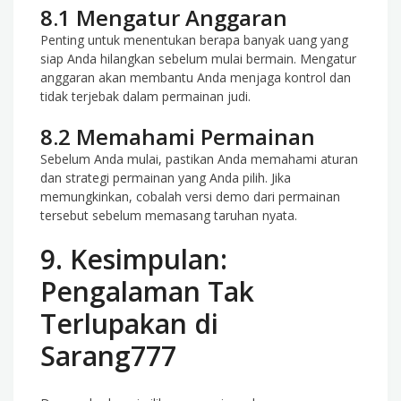
8.1 Mengatur Anggaran
Penting untuk menentukan berapa banyak uang yang
siap Anda hilangkan sebelum mulai bermain. Mengatur
anggaran akan membantu Anda menjaga kontrol dan
tidak terjebak dalam permainan judi.
8.2 Memahami Permainan
Sebelum Anda mulai, pastikan Anda memahami aturan
dan strategi permainan yang Anda pilih. Jika
memungkinkan, cobalah versi demo dari permainan
tersebut sebelum memasang taruhan nyata.
9. Kesimpulan:
Pengalaman Tak
Terlupakan di
Sarang777