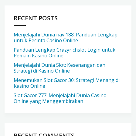
RECENT POSTS
Menjelajahi Dunia navi188: Panduan Lengkap
untuk Pecinta Casino Online
Panduan Lengkap Crazyrichslot Login untuk
Pemain Kasino Online
Menjelajahi Dunia Slot: Kesenangan dan
Strategi di Kasino Online
Menemukan Slot Gacor 30: Strategi Menang di
Kasino Online
Slot Gacor 777: Menjelajahi Dunia Casino
Online yang Menggembirakan
RECENT COMMENTS