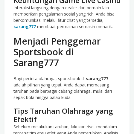
Keuntungan Game Live Casino
Interaksi langsung dengan dealer dan pemain lain
memberikan pengalaman sosial yang rich. Anda bisa
berkomunikasi melalui fitur chat yang tersedia,
sarang777
membuat permainan semakin menarik.
Menjadi Penggemar
Sportsbook di
Sarang777
Bagi pecinta olahraga, sportsbook di
sarang777
adalah pilihan yang tepat. Anda dapat memasang
taruhan pada berbagai cabang olahraga, mulai dari
sepak bola hingga balap kuda.
Tips Taruhan Olahraga yang
Efektif
Sebelum melakukan taruhan, lakukan riset mendalam
tentang tim atau atlet yang Anda pertaruhkan. Analisis