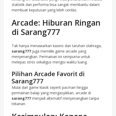
statistik dan performa bisa sangat membantu dalam
membuat keputusan yang lebih cerdas.
Arcade: Hiburan Ringan
di Sarang777
Tak hanya menawarkan kasino dan taruhan olahraga,
sarang777
juga memiliki game arcade yang
menyenangkan. Permainan ini sempurna untuk
melepas stres sekaligus mengisi waktu luang.
Pilihan Arcade Favorit di
Sarang777
Mulai dari game klasik seperti pacman hingga
permainan balap yang mengasyikkan, arcade di
sarang777
menjadi alternatif menyenangkan tanpa
tekanan.