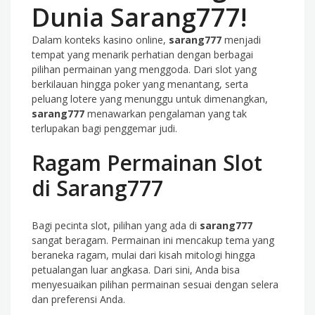
Dunia Sarang777!
Dalam konteks kasino online,
sarang777
menjadi
tempat yang menarik perhatian dengan berbagai
pilihan permainan yang menggoda. Dari slot yang
berkilauan hingga poker yang menantang, serta
peluang lotere yang menunggu untuk dimenangkan,
sarang777
menawarkan pengalaman yang tak
terlupakan bagi penggemar judi.
Ragam Permainan Slot
di Sarang777
Bagi pecinta slot, pilihan yang ada di
sarang777
sangat beragam. Permainan ini mencakup tema yang
beraneka ragam, mulai dari kisah mitologi hingga
petualangan luar angkasa. Dari sini, Anda bisa
menyesuaikan pilihan permainan sesuai dengan selera
dan preferensi Anda.