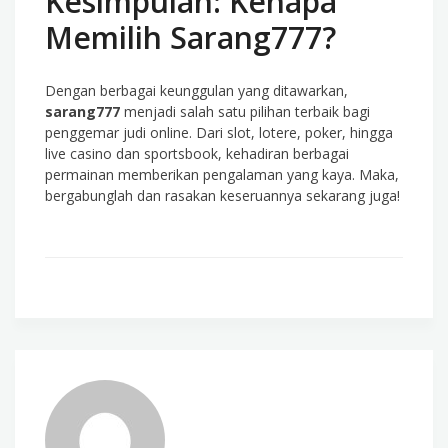
Kesimpulan: Kenapa
Memilih Sarang777?
Dengan berbagai keunggulan yang ditawarkan,
sarang777
menjadi salah satu pilihan terbaik bagi
penggemar judi online. Dari slot, lotere, poker, hingga
live casino dan sportsbook, kehadiran berbagai
permainan memberikan pengalaman yang kaya. Maka,
bergabunglah dan rasakan keseruannya sekarang juga!