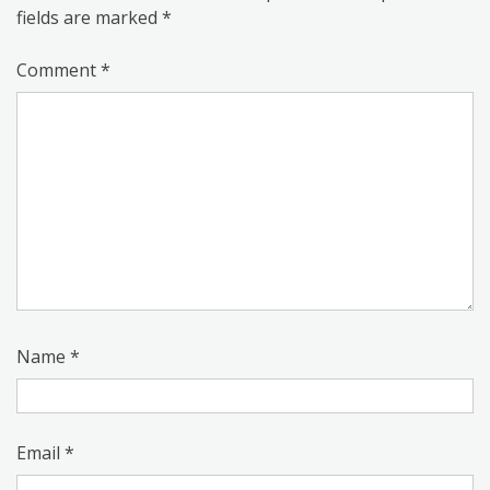
fields are marked
*
Comment
*
Name
*
Email
*