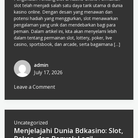
slot telah menjadi salah satu daya tarik utama di dunia
kasino online. Dengan desain yang menawan dan
potensi hadiah yang menggiurkan, slot menawarkan
pengalaman yang unik dan mendebarkan bagi para
pemain. Dalam artikel ini, kita akan menyelami lebih
dalam tentang permainan slot, lottery, poker, live
casino, sportsbook, dan arcade, serta bagaimana […]
admin
July 17, 2026
on
Leave a Comment
Menjelajahi
Dunia
Slot:
Kesenangan
Uncategorized
dan
Menjelajahi Dunia Bdkasino: Slot,
Strategi