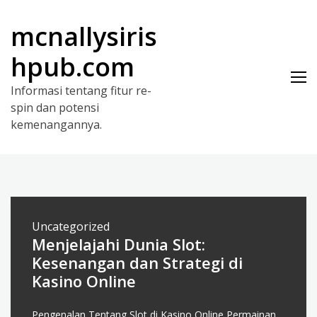
Skip
to
mcnallysiris
content
hpub.com
Informasi tentang fitur re-
spin dan potensi
kemenangannya.
Uncategorized
Menjelajahi Dunia Slot:
Kesenangan dan Strategi di
Kasino Online
Pengenalan Tentang Slot di Kasino Online Permainan