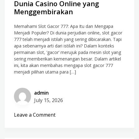
Dunia Casino Online yang
di
Menggembirakan
Kasino
Online
Memahami Slot Gacor 777: Apa Itu dan Mengapa
Menjadi Populer? Di dunia perjudian online, slot gacor
777 telah menjadi istilah yang sering dibicarakan. Tapi
apa sebenarnya arti dari istilah ini? Dalam konteks
permainan slot, ‘gacor’ merujuk pada mesin slot yang
sering memberikan kemenangan besar. Dalam artikel
ini, kita akan membahas mengapa slot gacor 777
menjadi pilihan utama para […]
admin
July 15, 2026
on
Leave a Comment
Slot
Gacor
777: