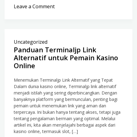
on
Leave a Comment
Panduan
Lengkap
Ibcmax
Link
Uncategorized
Alternatif
Panduan Terminaljp Link
untuk
Alternatif untuk Pemain Kasino
Pecinta
Online
Kasino
Online
Menemukan Terminaljp Link Alternatif yang Tepat
Dalam dunia kasino online, Terminaljp link alternatif
menjadi istilah yang sering diperbincangkan. Dengan
banyaknya platform yang bermunculan, penting bagi
pemain untuk menemukan link yang aman dan
terpercaya. Ini bukan hanya tentang akses, tetapi juga
tentang pengalaman bermain yang optimal. Melalui
artikel ini, kita akan menjelajahi berbagai aspek dari
kasino online, termasuk slot, […]