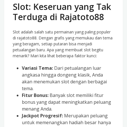
Slot: Keseruan yang Tak
Terduga di Rajatoto88
Slot adalah salah satu permainan yang paling populer
di rajatoto88. Dengan grafis yang memukau dan tema
yang beragam, setiap putaran bisa menjadi
petualangan baru. Apa yang membuat slot begitu
menarik? Mari kita lihat beberapa faktor kunci:
Variasi Tema:
Dari petualangan luar
angkasa hingga dongeng klasik, Anda
akan menemukan slot dengan berbagai
tema.
Fitur Bonus:
Banyak slot memiliki fitur
bonus yang dapat meningkatkan peluang
menang Anda.
Jackpot Progresif:
Merupakan peluang
untuk memenangkan hadiah besar hanya