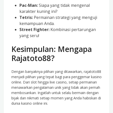
Pac-Man:
Siapa yang tidak mengenal
karakter kuning ini?
Tetris:
Permainan strategi yang menguji
kemampuan Anda.
Street Fighter:
Kombinasi pertarungan
yang seru!
Kesimpulan: Mengapa
Rajatoto88?
Dengan banyaknya pilihan yang ditawarkan, rajatoto88
menjadi pilihan yang tepat bagi para penggemar kasino
online. Dari slot hingga live casino, setiap permainan
menawarkan pengalaman unik yang tidak akan pernah
membosankan. Ingatlah untuk selalu bermain dengan
bijak dan nikmati setiap momen yang Anda habiskan di
dunia kasino online ini.