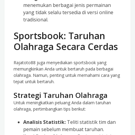
menemukan berbagai jenis permainan
yang tidak selalu tersedia di versi online
tradisional.
Sportsbook: Taruhan
Olahraga Secara Cerdas
Rajatoto88 juga menyediakan sportsbook yang
memungkinkan Anda untuk bertaruh pada berbagai
olahraga. Namun, penting untuk memahami cara yang
tepat untuk bertaruh.
Strategi Taruhan Olahraga
Untuk meningkatkan peluang Anda dalam taruhan
olahraga, pertimbangkan tips berikut:
Analisis Statistik:
Teliti statistik tim dan
pemain sebelum membuat taruhan.