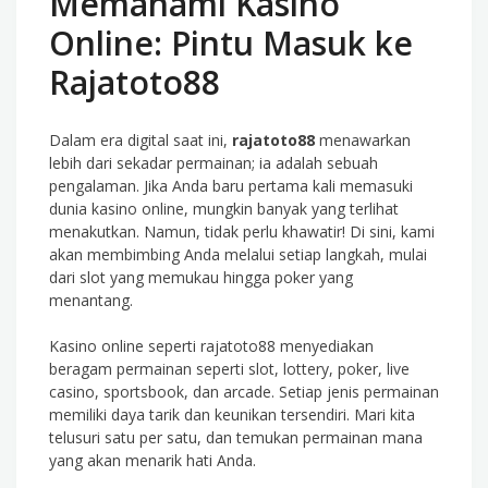
Memahami Kasino
Online: Pintu Masuk ke
Rajatoto88
Dalam era digital saat ini,
rajatoto88
menawarkan
lebih dari sekadar permainan; ia adalah sebuah
pengalaman. Jika Anda baru pertama kali memasuki
dunia kasino online, mungkin banyak yang terlihat
menakutkan. Namun, tidak perlu khawatir! Di sini, kami
akan membimbing Anda melalui setiap langkah, mulai
dari slot yang memukau hingga poker yang
menantang.
Kasino online seperti rajatoto88 menyediakan
beragam permainan seperti slot, lottery, poker, live
casino, sportsbook, dan arcade. Setiap jenis permainan
memiliki daya tarik dan keunikan tersendiri. Mari kita
telusuri satu per satu, dan temukan permainan mana
yang akan menarik hati Anda.