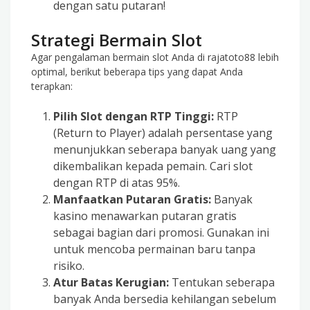
dengan satu putaran!
Strategi Bermain Slot
Agar pengalaman bermain slot Anda di rajatoto88 lebih
optimal, berikut beberapa tips yang dapat Anda
terapkan:
Pilih Slot dengan RTP Tinggi:
RTP
(Return to Player) adalah persentase yang
menunjukkan seberapa banyak uang yang
dikembalikan kepada pemain. Cari slot
dengan RTP di atas 95%.
Manfaatkan Putaran Gratis:
Banyak
kasino menawarkan putaran gratis
sebagai bagian dari promosi. Gunakan ini
untuk mencoba permainan baru tanpa
risiko.
Atur Batas Kerugian:
Tentukan seberapa
banyak Anda bersedia kehilangan sebelum