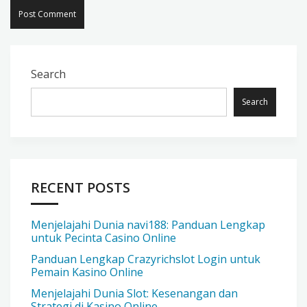
Search
Search
RECENT POSTS
Menjelajahi Dunia navi188: Panduan Lengkap
untuk Pecinta Casino Online
Panduan Lengkap Crazyrichslot Login untuk
Pemain Kasino Online
Menjelajahi Dunia Slot: Kesenangan dan
Strategi di Kasino Online