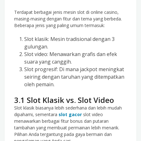
Terdapat berbagai jenis mesin slot di online casino,
masing-masing dengan fitur dan tema yang berbeda.
Beberapa jenis yang paling umum termasuk:
Slot klasik: Mesin tradisional dengan 3
gulungan.
Slot video: Menawarkan grafis dan efek
suara yang canggih.
Slot progresif: Di mana jackpot meningkat
seiring dengan taruhan yang ditempatkan
oleh pemain.
3.1 Slot Klasik vs. Slot Video
Slot klasik biasanya lebih sederhana dan lebih mudah
dipahami, sementara
slot gacor
slot video
menawarkan berbagai fitur bonus dan putaran
tambahan yang membuat permainan lebih menarik.
Pilihan Anda tergantung pada gaya bermain dan
pengalaman yang Anda cari.