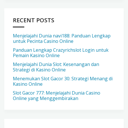
RECENT POSTS
Menjelajahi Dunia navi188: Panduan Lengkap
untuk Pecinta Casino Online
Panduan Lengkap Crazyrichslot Login untuk
Pemain Kasino Online
Menjelajahi Dunia Slot: Kesenangan dan
Strategi di Kasino Online
Menemukan Slot Gacor 30: Strategi Menang di
Kasino Online
Slot Gacor 777: Menjelajahi Dunia Casino
Online yang Menggembirakan