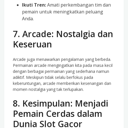
Ikuti Tren:
Amati perkembangan tim dan
pemain untuk meningkatkan peluang
Anda.
7. Arcade: Nostalgia dan
Keseruan
Arcade juga menawarkan pengalaman yang berbeda.
Permainan arcade mengingatkan kita pada masa kecil
dengan berbagai permainan yang sederhana namun
adiktif. Meskipun tidak selalu berfokus pada
keberuntungan, arcade memberikan kesenangan dan
momen nostalgia yang tak terlupakan.
8. Kesimpulan: Menjadi
Pemain Cerdas dalam
Dunia Slot Gacor