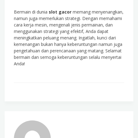
Bermain di dunia
slot gacor
memang menyenangkan,
namun juga memerlukan strategi. Dengan memahami
cara kerja mesin, mengenali jenis permainan, dan
menggunakan strategi yang efektif, Anda dapat
meningkatkan peluang menang. Ingatlah, kunci dari
kemenangan bukan hanya keberuntungan namun juga
pengetahuan dan perencanaan yang matang. Selamat
bermain dan semoga keberuntungan selalu menyertai
Anda!