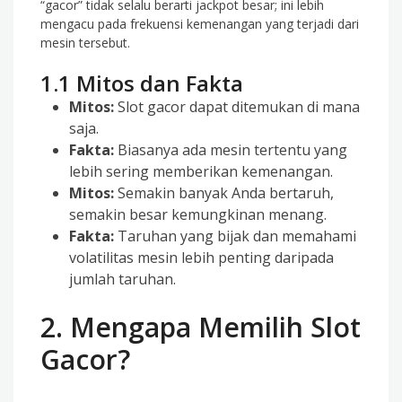
“gacor” tidak selalu berarti jackpot besar; ini lebih
mengacu pada frekuensi kemenangan yang terjadi dari
mesin tersebut.
1.1 Mitos dan Fakta
Mitos:
Slot gacor dapat ditemukan di mana
saja.
Fakta:
Biasanya ada mesin tertentu yang
lebih sering memberikan kemenangan.
Mitos:
Semakin banyak Anda bertaruh,
semakin besar kemungkinan menang.
Fakta:
Taruhan yang bijak dan memahami
volatilitas mesin lebih penting daripada
jumlah taruhan.
2. Mengapa Memilih Slot
Gacor?