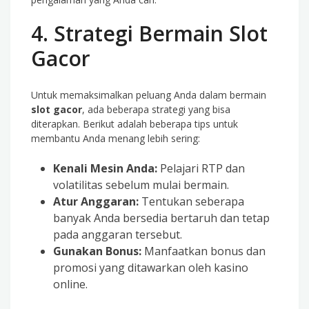
4. Strategi Bermain Slot
Gacor
Untuk memaksimalkan peluang Anda dalam bermain
slot gacor
, ada beberapa strategi yang bisa
diterapkan. Berikut adalah beberapa tips untuk
membantu Anda menang lebih sering:
Kenali Mesin Anda:
Pelajari RTP dan
volatilitas sebelum mulai bermain.
Atur Anggaran:
Tentukan seberapa
banyak Anda bersedia bertaruh dan tetap
pada anggaran tersebut.
Gunakan Bonus:
Manfaatkan bonus dan
promosi yang ditawarkan oleh kasino
online.