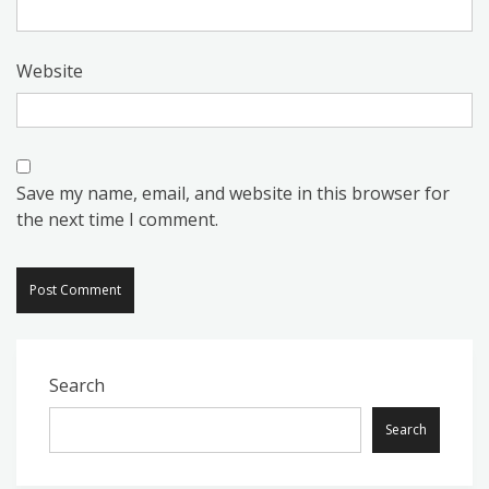
Website
Save my name, email, and website in this browser for
the next time I comment.
Search
Search