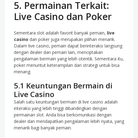
5. Permainan Terkait:
Live Casino dan Poker
Sementara slot adalah favorit banyak pemain,
live
casino
dan poker juga merupakan pilihan menarik.
Dalam live casino, pemain dapat berinteraksi langsung
dengan dealer dan pemain lain, menciptakan
pengalaman bermain yang lebih otentik. Sementara itu,
poker menuntut keterampilan dan strategi untuk bisa
menang.
5.1 Keuntungan Bermain di
Live Casino
Salah satu keuntungan bermain di live casino adalah
interaksi yang lebih tinggi dibandingkan dengan
permainan slot. Anda bisa berkomunikasi dengan
dealer dan mendapatkan pengalaman lebih nyata, yang
menarik bagi banyak pemain.