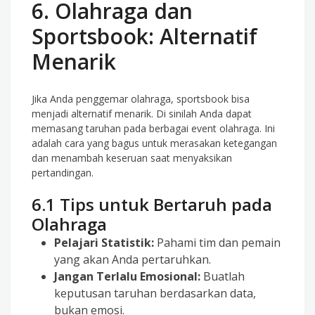
6. Olahraga dan
Sportsbook: Alternatif
Menarik
Jika Anda penggemar olahraga, sportsbook bisa
menjadi alternatif menarik. Di sinilah Anda dapat
memasang taruhan pada berbagai event olahraga. Ini
adalah cara yang bagus untuk merasakan ketegangan
dan menambah keseruan saat menyaksikan
pertandingan.
6.1 Tips untuk Bertaruh pada
Olahraga
Pelajari Statistik:
Pahami tim dan pemain
yang akan Anda pertaruhkan.
Jangan Terlalu Emosional:
Buatlah
keputusan taruhan berdasarkan data,
bukan emosi.