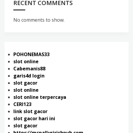
RECENT COMMENTS
No comments to show.
POHONEMAS33
slot online
Cabemanis88
garis4d login
slot gacor
slot online
slot online terpercaya
CERI123
link slot gacor
slot gacor hari ini
slot gacor
https://mcnallysirishpub.com