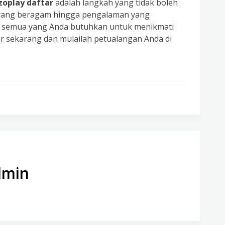
zoplay daftar
adalah langkah yang tidak boleh
n yang beragam hingga pengalaman yang
n semua yang Anda butuhkan untuk menikmati
ar sekarang dan mulailah petualangan Anda di
dmin