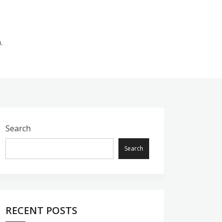
.
Search
Search
RECENT POSTS