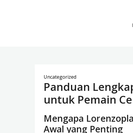
Skip
to
content
Uncategorized
Panduan Lengkap
untuk Pemain Ce
Mengapa Lorenzopla
Awal yang Penting