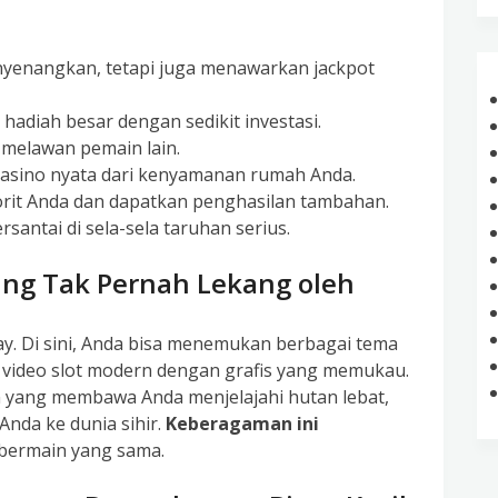
nyenangkan, tetapi juga menawarkan jackpot
adiah besar dengan sedikit investasi.
melawan pemain lain.
asino nyata dari kenyamanan rumah Anda.
rit Anda dan dapatkan penghasilan tambahan.
antai di sela-sela taruhan serius.
yang Tak Pernah Lekang oleh
ay. Di sini, Anda bisa menemukan berbagai tema
gga video slot modern dengan grafis yang memukau.
n yang membawa Anda menjelajahi hutan lebat,
nda ke dunia sihir.
Keberagaman ini
bermain yang sama.