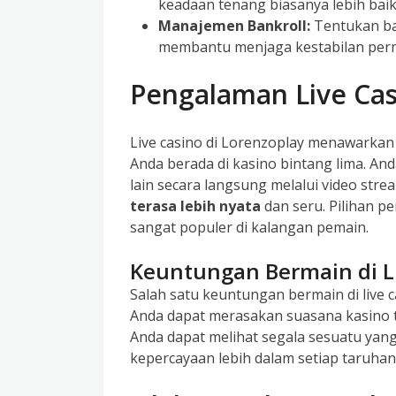
keadaan tenang biasanya lebih baik
Manajemen Bankroll:
Tentukan ba
membantu menjaga kestabilan per
Pengalaman Live Cas
Live casino di Lorenzoplay menawarka
Anda berada di kasino bintang lima. An
lain secara langsung melalui video stre
terasa lebih nyata
dan seru. Pilihan pe
sangat populer di kalangan pemain.
Keuntungan Bermain di L
Salah satu keuntungan bermain di live
Anda dapat merasakan suasana kasino t
Anda dapat melihat segala sesuatu yang
kepercayaan lebih dalam setiap taruhan