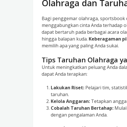
Olahraga dan Taruha
Bagi penggemar olahraga, sportsbook d
menggabungkan cinta Anda terhadap o
dapat bertaruh pada berbagai acara ola
hingga balapan kuda.
Keberagaman pil
memilih apa yang paling Anda sukai.
Tips Taruhan Olahraga ya
Untuk meningkatkan peluang Anda dala
dapat Anda terapkan:
Lakukan Riset:
Pelajari tim, stati
taruhan.
Kelola Anggaran:
Tetapkan anggara
Cobalah Taruhan Bertahap:
Mulail
dengan pengalaman Anda.