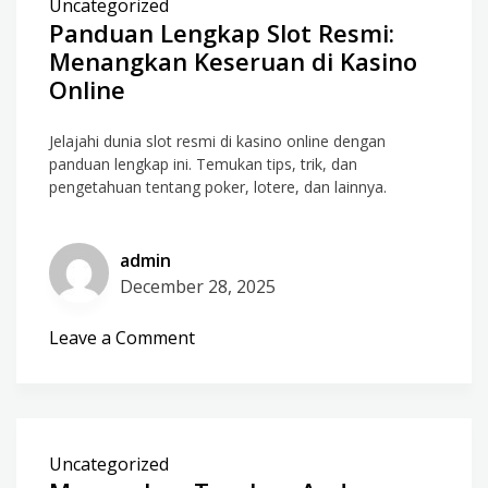
Uncategorized
Slot
Panduan Lengkap Slot Resmi:
dan
Menangkan Keseruan di Kasino
Poker
Online
Jelajahi dunia slot resmi di kasino online dengan
panduan lengkap ini. Temukan tips, trik, dan
pengetahuan tentang poker, lotere, dan lainnya.
admin
December 28, 2025
on
Leave a Comment
Panduan
Lengkap
Slot
Resmi:
Uncategorized
Menangkan