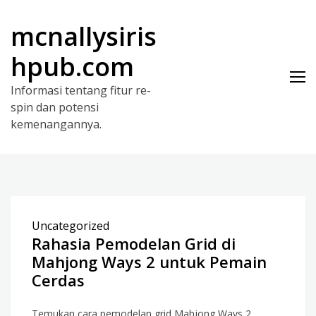
Skip
to
mcnallysiris
content
hpub.com
Informasi tentang fitur re-
spin dan potensi
kemenangannya.
Uncategorized
Rahasia Pemodelan Grid di
Mahjong Ways 2 untuk Pemain
Cerdas
Temukan cara pemodelan grid Mahjong Ways 2