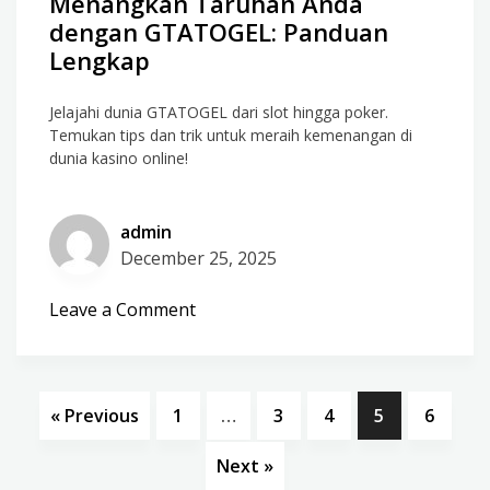
Menangkan Taruhan Anda
Keseruan
dengan GTATOGEL: Panduan
di
Lengkap
Kasino
Online
Jelajahi dunia GTATOGEL dari slot hingga poker.
Temukan tips dan trik untuk meraih kemenangan di
dunia kasino online!
admin
December 25, 2025
on
Leave a Comment
Menangkan
Taruhan
Anda
dengan
« Previous
1
…
3
4
5
6
GTATOGEL:
Panduan
Next »