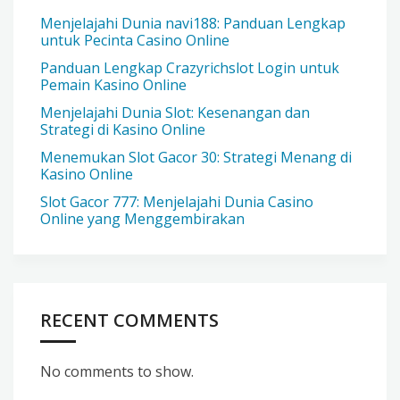
Menjelajahi Dunia navi188: Panduan Lengkap
untuk Pecinta Casino Online
Panduan Lengkap Crazyrichslot Login untuk
Pemain Kasino Online
Menjelajahi Dunia Slot: Kesenangan dan
Strategi di Kasino Online
Menemukan Slot Gacor 30: Strategi Menang di
Kasino Online
Slot Gacor 777: Menjelajahi Dunia Casino
Online yang Menggembirakan
RECENT COMMENTS
No comments to show.