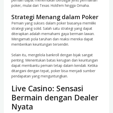
pemain dapat menemukan berbagai jenis permainan
poker, mulai dari Texas Hold’em hingga Omaha.
Strategi Menang dalam Poker
Pemain yang sukses dalam poker biasanya memiliki
strategi yang solid. Salah satu strategi yang dapat
diterapkan adalah memahami gaya bermain lawan.
Mengamati pola taruhan dan reaksi mereka dapat
memberikan keuntungan tersendiri.
Selain itu, mengelola bankroll dengan bijak sangat
penting. Menentukan batas kerugian dan keuntungan
dapat membantu pemain tetap dalam kendali. Ketika
ditangani dengan tepat, poker bisa menjadi sumber
pendapatan yang menguntungkan.
Live Casino: Sensasi
Bermain dengan Dealer
Nyata