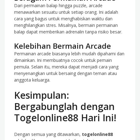
Dari permainan balap hingga puzzle, arcade
menawarkan sesuatu untuk setiap orang. Ini adalah
cara yang bagus untuk menghabiskan waktu dan
menghilangkan stres. Misalnya, bermain permainan
balap dapat memberikan adrenalin tanpa risiko besar.
Kelebihan Bermain Arcade
Permainan arcade biasanya lebih mudah dipahami dan
dimainkan. Ini membuatnya cocok untuk pemain
pemula. Selain itu, mereka dapat menjadi cara yang
menyenangkan untuk bersaing dengan teman atau
anggota keluarga.
Kesimpulan:
Bergabunglah dengan
Togelonline88 Hari Ini!
Dengan semua yang ditawarkan,
togelonline88