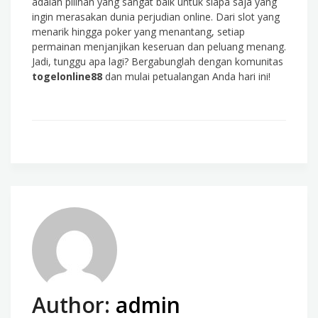
adalah pilihan yang sangat baik untuk siapa saja yang
ingin merasakan dunia perjudian online. Dari slot yang
menarik hingga poker yang menantang, setiap
permainan menjanjikan keseruan dan peluang menang.
Jadi, tunggu apa lagi? Bergabunglah dengan komunitas
togelonline88
dan mulai petualangan Anda hari ini!
Author:
admin