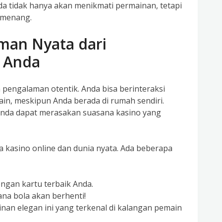
a tidak hanya akan menikmati permainan, tetapi
 menang.
aman Nyata dari
 Anda
 pengalaman otentik. Anda bisa berinteraksi
in, meskipun Anda berada di rumah sendiri.
n Anda dapat merasakan suasana kasino yang
 kasino online dan dunia nyata. Ada beberapa
ngan kartu terbaik Anda.
ana bola akan berhenti!
an elegan ini yang terkenal di kalangan pemain