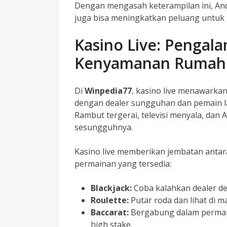
Dengan mengasah keterampilan ini, And
juga bisa meningkatkan peluang untuk
Kasino Live: Pengal
Kenyamanan Rumah
Di
Winpedia77
, kasino live menawarkan
dengan dealer sungguhan dan pemain la
Rambut tergerai, televisi menyala, da
sesungguhnya.
Kasino live memberikan jembatan antara
permainan yang tersedia:
Blackjack:
Coba kalahkan dealer de
Roulette:
Putar roda dan lihat di m
Baccarat:
Bergabung dalam permain
high stake.