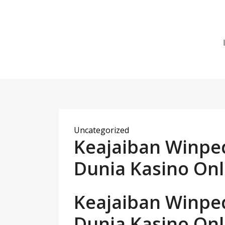
Skip
to
content
Uncategorized
Keajaiban Winped
Dunia Kasino Onl
Keajaiban Winped
Dunia Kasino Onl