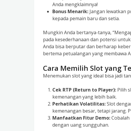
Anda mengklaimnya!
Bonus Menarik:
Jangan lewatkan p
kepada pemain baru dan setia.
Mungkin Anda bertanya-tanya, “Mengapa
pada kesederhanaan dan potensi untuk
Anda bisa berputar dan berharap keber
bertema petualangan yang membawa An
Cara Memilih Slot yang T
Menemukan slot yang ideal bisa jadi tan
Cek RTP (Return to Player):
Pilih 
kemenangan yang lebih baik.
Perhatikan Volatilitas:
Slot dengan
kemenangan besar, tetapi jarang. P
Manfaatkan Fitur Demo:
Cobalah 
dengan uang sungguhan.