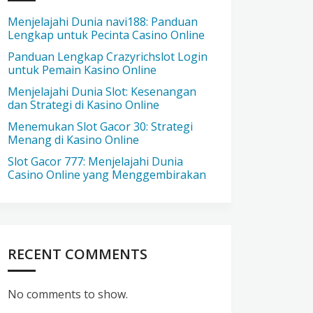
Menjelajahi Dunia navi188: Panduan
Lengkap untuk Pecinta Casino Online
Panduan Lengkap Crazyrichslot Login
untuk Pemain Kasino Online
Menjelajahi Dunia Slot: Kesenangan
dan Strategi di Kasino Online
Menemukan Slot Gacor 30: Strategi
Menang di Kasino Online
Slot Gacor 777: Menjelajahi Dunia
Casino Online yang Menggembirakan
RECENT COMMENTS
No comments to show.