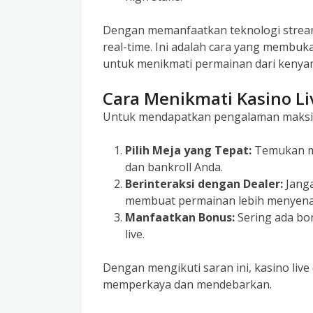
Dengan memanfaatkan teknologi stream
real-time. Ini adalah cara yang membu
untuk menikmati permainan dari keny
Cara Menikmati Kasino L
Untuk mendapatkan pengalaman maksima
Pilih Meja yang Tepat:
Temukan me
dan bankroll Anda.
Berinteraksi dengan Dealer:
Janga
membuat permainan lebih menyen
Manfaatkan Bonus:
Sering ada bo
live.
Dengan mengikuti saran ini, kasino live
memperkaya dan mendebarkan.