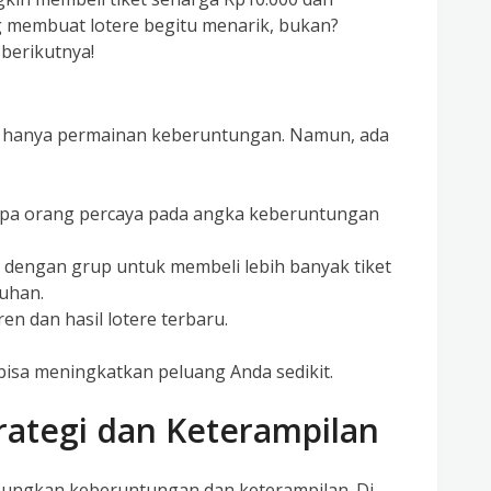
g membuat lotere begitu menarik, bukan?
 berikutnya!
 hanya permainan keberuntungan. Namun, ada
pa orang percaya pada angka keberuntungan
dengan grup untuk membeli lebih banyak tiket
uhan.
en dan hasil lotere terbaru.
isa meningkatkan peluang Anda sedikit.
rategi dan Keterampilan
ungkan keberuntungan dan keterampilan. Di