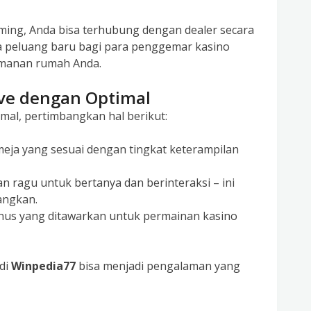
ing, Anda bisa terhubung dengan dealer secara
ka peluang baru bagi para penggemar kasino
amanan rumah Anda.
ive dengan Optimal
l, pertimbangkan hal berikut:
ja yang sesuai dengan tingkat keterampilan
n ragu untuk bertanya dan berinteraksi – ini
angkan.
nus yang ditawarkan untuk permainan kasino
 di
Winpedia77
bisa menjadi pengalaman yang