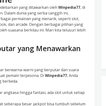
debarkan yang ditawarkan oleh
Winpedia77
, di
 Dalam dunia yang serba canggih ini,
agai permainan yang menarik, seperti slot,
book, dan arcade. Dengan berbagai pilihan yang
h suasana berkilau ini. Mari kita telusuri lebih
rputar yang Menawarkan
ambar berwarna-warni yang berputar dan suara
at pemain terpesona. Di
Winpedia77
, Anda
g berbeda.
r angkasa hingga fantasi, ada slot untuk setiap
at seberapa besar jackpot bisa tumbuh sebelum