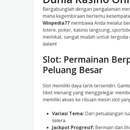
Bergabunglah dengan pengalaman men
mana kegembiraan bertemu kesempatan.
Winpedia77
membawa Anda melalui berb
lotere, poker, kasino langsung, sports
memikat, sangat mudah untuk tergoda ole
dalam!
Slot: Permainan Be
Peluang Besar
Slot memiliki daya tarik tersendiri. G
tiket menang yang menggelegar membu
memiliki akses ke ribuan mesin slot yan
Variasi Tema:
Dari petualangan lua
selera.
Jackpot Progresif:
Bermain dan lih