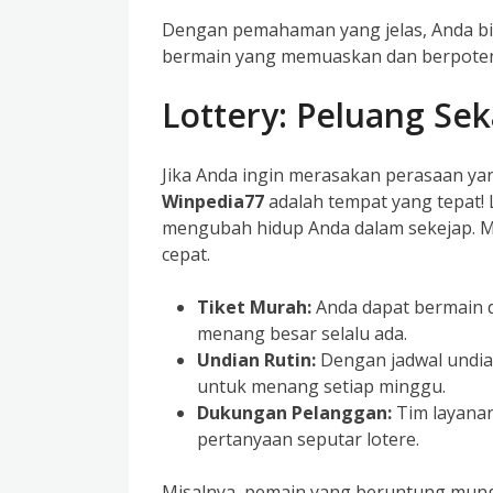
Dengan pemahaman yang jelas, Anda bi
bermain yang memuaskan dan berpote
Lottery: Peluang Se
Jika Anda ingin merasakan perasaan yan
Winpedia77
adalah tempat yang tepat!
mengubah hidup Anda dalam sekejap. Me
cepat.
Tiket Murah:
Anda dapat bermain d
menang besar selalu ada.
Undian Rutin:
Dengan jadwal undian
untuk menang setiap minggu.
Dukungan Pelanggan:
Tim layana
pertanyaan seputar lotere.
Misalnya, pemain yang beruntung mung